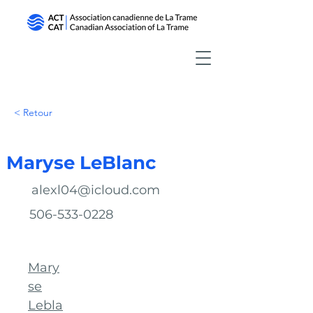
< Retour
Maryse LeBlanc
alexl04@icloud.com
506-533-0228
Mary
se
Lebla