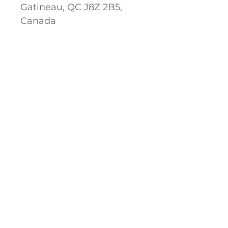
Gatineau, QC J8Z 2B5,
Canada
Accè
Contact
Mentions légales