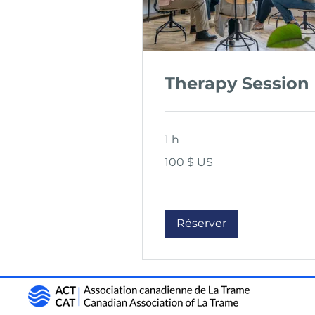
Therapy Session
1 h
100 dollars
100 $ US
des
États-
Unis
Réserver