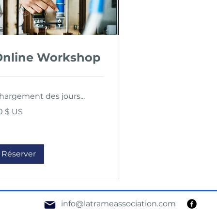
Online Workshop
hargement des jours...
dollars
0 $ US
s
ts-
is
Réserver
info@latrameassociation.com