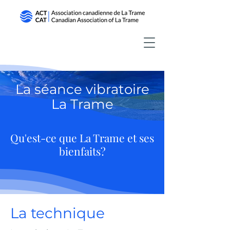
La séance vibratoire
La Trame
Qu'est-ce que La Trame et ses
bienfaits?
La technique