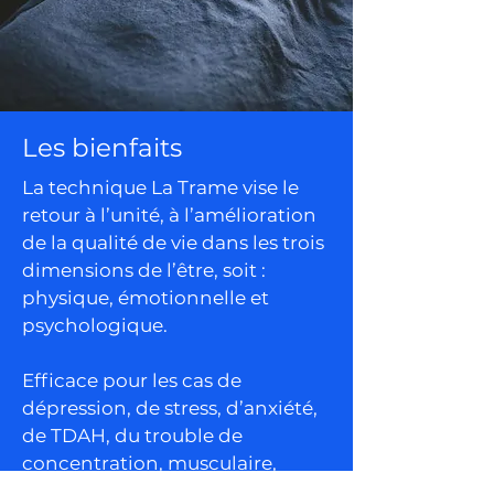
Les bienfaits
La technique La Trame vise le
retour à l’unité, à l’amélioration
de la qualité de vie dans les trois
dimensions de l’être, soit :
physique, émotionnelle et
psychologique.
Efficace pour les cas de
dépression, de stress, d’anxiété,
de TDAH, du trouble de
concentration, musculaire,
digestif, du sommeil, ainsi que