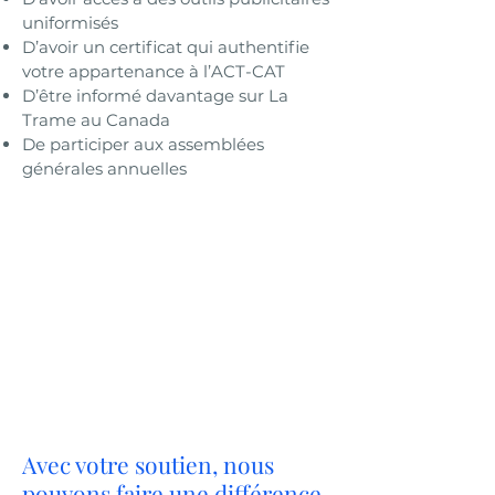
uniformisés
D’avoir un certificat qui authentifie
votre appartenance à l’ACT-CAT
D’être informé davantage sur La
Trame au Canada
De participer aux assemblées
générales annuelles
Pour pouvoir devenir membre
de l’Association canadienne de
La Trame (ACT-CAT), vous devez
avoir complété la formation par
un formateur accrédité et avoir
reçu votre diplôme de praticien.
Avec votre soutien, nous
pouvons faire une différence