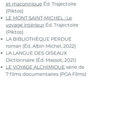
et maçonnique
Éd. Trajectoire
(Piktos)
LE MONT SAINT-MICHEL : Le
voyage intérieur
Éd. Trajectoire
(Piktos)
LA BIBLIOTHÈQUE PERDUE
roman (Éd. Albin Michel, 2022)
LA LANGUE DES OISEAUX
Dictionnaire (Éd. Massot, 2021)
LE VOYAGE ALCHIMIQUE
série de
7 films documentaires (PGA Films)
Nombreux articles PRESSE : Le
Monde des religions, L’inexploré, La
Croix, Orbs, Air France…
Nombreuses conférences sur
Youtube