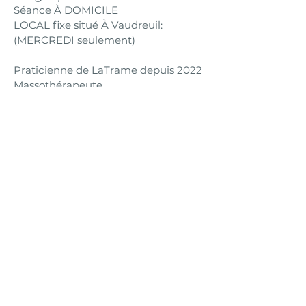
Séance À DOMICILE
LOCAL fixe situé À Vaudreuil:
(MERCREDI seulement)
Praticienne de LaTrame depuis 2022
Massothérapeute
praticienne en PNL
mon lien pour davantage
d'informations 👇👇👇
🔗linktr.ee/annemariemasso
CORPS & ESPRIT
dans la globalité
Accè
Contact
Mentions légales
s
Politique de confidentialité