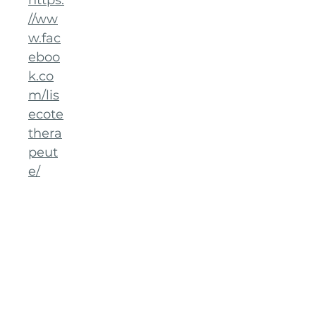
https:
//ww
w.fac
eboo
k.co
m/lis
ecote
thera
peut
e/