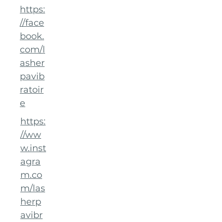
https:
//face
book.
com/l
asher
pavib
ratoir
e
https:
//ww
w.inst
agra
m.co
m/las
herp
avibr