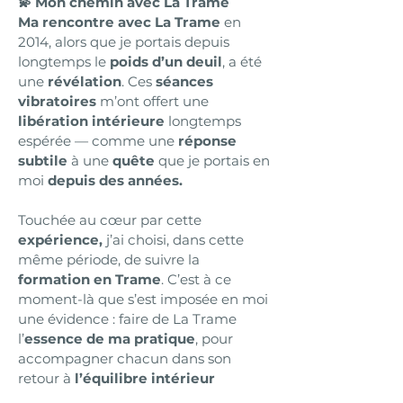
💫 Mon chemin avec La Trame
Ma rencontre avec La Trame
en
2014, alors que je portais depuis
longtemps le
poids d’un deuil
, a été
une
révélation
. Ces
séances
vibratoires
m’ont offert une
libération intérieure
longtemps
espérée — comme une
réponse
subtile
à une
quête
que je portais en
moi
depuis des années.
Touchée au cœur par cette
expérience,
j’ai choisi, dans cette
même période, de suivre la
formation en Trame
. C’est à ce
moment-là que s’est imposée en moi
une évidence : faire de La Trame
l’
essence de ma pratique
, pour
accompagner chacun dans son
retour à
l’équilibre intérieur