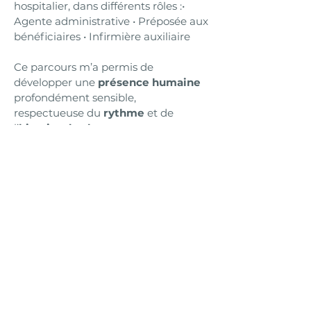
hospitalier, dans différents rôles :•
Agente administrative • Préposée aux
bénéficiaires • Infirmière auxiliaire
Ce parcours m’a permis de
développer une
présence humaine
profondément sensible,
respectueuse du
rythme
et de
l’
histoire
de chacun
.
🌿 Formations complémentaires
• Reiki (Maître Reiki)
• Magnétisme
• Médecine Traditionnelle Chinoise
(MTC)
• EFT (Technique de Libération des
Émotions)
• Soins Universels
🌸 Ma philosophie